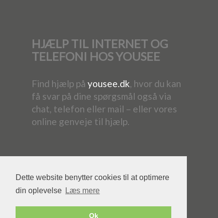
HJÆLP TIL INTERNET OG
TELEFONI HOS YOUSEE
Find hjælp på
yousee.dk
, hvor du kan
få svar på dine spørgsmål også via
chat, telefon eller mail – eller vores
online genveje til hjælp.
Dette website benytter cookies til at optimere
din oplevelse
Læs mere
Powered by YouSee Foreningsweb
Ok