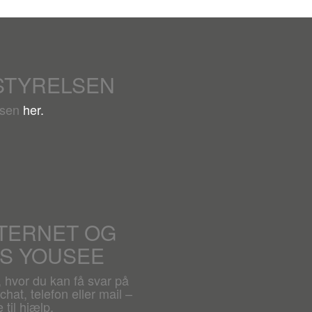
STYRELSEN
lsen
her.
NTERNET OG
OS YOUSEE
, hvor du kan få svar på
hat, telefon eller mail –
 til hjælp.