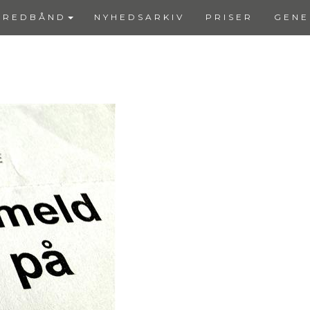
BREDBÅND
NYHEDSARKIV
PRISER
GENE