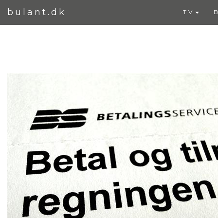
bulant.dk
TV