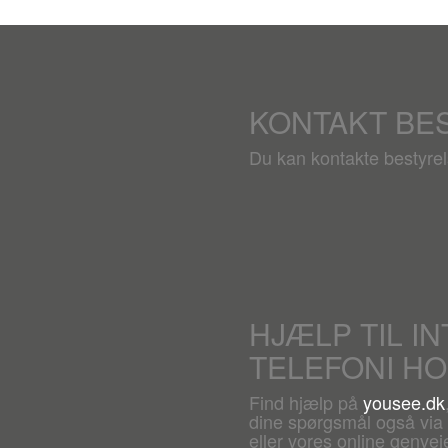
KONTAKT BE
Du kan kontakte bestyre
HJÆLP TIL I
TELEFONI H
Find hjælp på
yousee.dk
dine spørgsmål også via c
eller vores online genveje