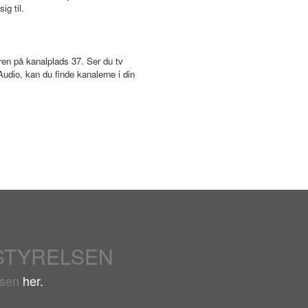
sig til.
ren på kanalplads 37. Ser du tv
dio, kan du finde kanalerne i din
STYRELSEN
lsen
her.