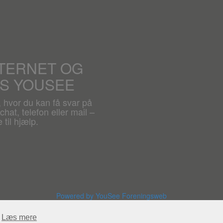
NTERNET OG
OS YOUSEE
, hvor du kan få svar på
hat, telefon eller mail –
 til hjælp.
Powered by YouSee Foreningsweb
Læs mere