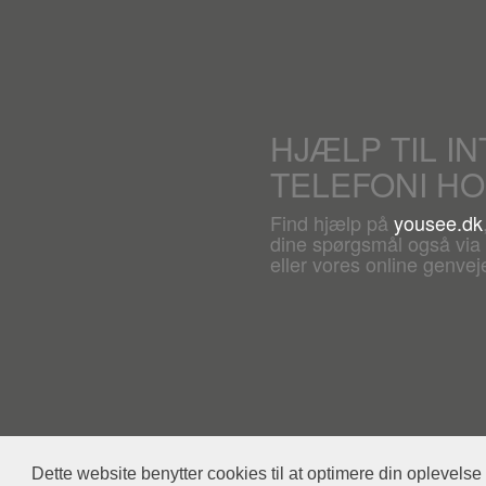
HJÆLP TIL I
TELEFONI H
Find hjælp på
yousee.dk
dine spørgsmål også via c
eller vores online genveje
Dette website benytter cookies til at optimere din oplevelse