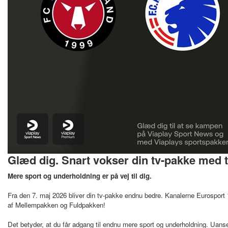
Glæd dig. Snart vokser din tv-pakke med 
Mere sport og underholdning er på vej til dig.
Fra den 7. maj 2026 bliver din tv-pakke endnu bedre. Kanalerne Eurosport 1
af Mellempakken og Fuldpakken!
Det betyder, at du får adgang til endnu mere sport og underholdning. Uanse