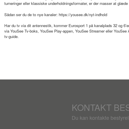
turneringer eller klassiske underholdningsformater, er der masser at glæde 
Sådan ser du de to nye kanaler: https://yousee.dk/nyt-indhold
Har du tv via dit antennestik, kommer Eurosport 1 på kanalplads 32 og 6’e
via YouSee Tv-boks, YouSee Play-appen, YouSee Streamer eller YouSee Au
tv-guide.
KONTAKT BE
Du kan kontakte bestyre